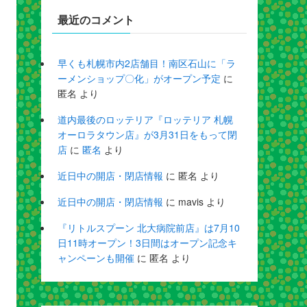
最近のコメント
早くも札幌市内2店舗目！南区石山に「ラ
ーメンショップ〇化」がオープン予定
に
匿名
より
道内最後のロッテリア『ロッテリア 札幌
オーロラタウン店』が3月31日をもって閉
店
に
匿名
より
近日中の開店・閉店情報
に
匿名
より
近日中の開店・閉店情報
に
mavis
より
『リトルスプーン 北大病院前店』は7月10
日11時オープン！3日間はオープン記念キ
ャンペーンも開催
に
匿名
より