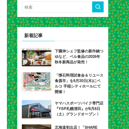
新着記事
下國伸シェフ監修の新作鍋つ
ゆなど、ベル食品の2026年
秋冬新商品が発売！
「懐石料理試食会＆リユース
食器市」を8月20日(木)にベ
ルコ 手稲シティホールにて
開催！
ヤマハスポーツバイク専門店
『YSP札幌清田』が8月8日
（土）グランドオープン！
北海道初出店！「SHARE