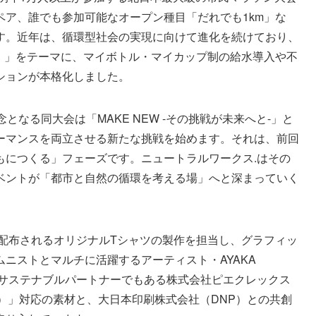
ア、誰でも参加可能なオープン種目「だれでも1km」な
す。近年は、循環型社会の実現に向けて進化を続けており、
e×Run）」をテーマに、マイボトル・マイカップ制の給水導入や不
ションが本格化しました。
となる同大会は「MAKE NEW -その挑戦が未来へと-」と
ーマンスを両立させる新たな挑戦を始めます。それは、前回
もにつくる」フェーズです。ニュートラルワークス.はその
ベントが「都市と自然の循環を考える場」へと深まっていく
に配布されるオリジナルTシャツの製作を担当し、グラフィッ
ニストとマルチに活躍するアーティスト・AYAKA
じサステナブルパートナーでもある株式会社ピエクレックス
ツ）」対応の素材と、大日本印刷株式会社（DNP）との共創