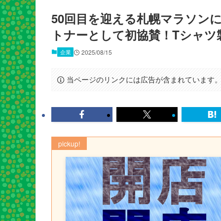
50回目を迎える札幌マラソンにN
トナーとして初協賛！Tシャツ
企業
2025/08/15
当ページのリンクには広告が含まれています
pickup!