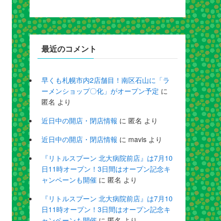
最近のコメント
早くも札幌市内2店舗目！南区石山に「ラ
ーメンショップ〇化」がオープン予定
に
匿名
より
近日中の開店・閉店情報
に
匿名
より
近日中の開店・閉店情報
に
mavis
より
『リトルスプーン 北大病院前店』は7月10
日11時オープン！3日間はオープン記念キ
ャンペーンも開催
に
匿名
より
『リトルスプーン 北大病院前店』は7月10
日11時オープン！3日間はオープン記念キ
ャンペーンも開催
に
匿名
より