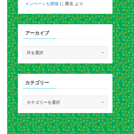
ャンペーンも開催
に
匿名
より
アーカイブ
ア
ー
カ
イ
ブ
カテゴリー
カ
テ
ゴ
リ
ー