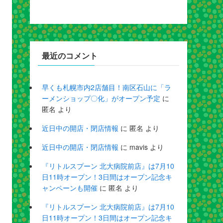
最近のコメント
早くも札幌市内2店舗目！南区石山に「ラ
ーメンショップ〇化」がオープン予定
に
匿名
より
近日中の開店・閉店情報
に
匿名
より
近日中の開店・閉店情報
に
mavis
より
『リトルスプーン 北大病院前店』は7月10
日11時オープン！3日間はオープン記念キ
ャンペーンも開催
に
匿名
より
『リトルスプーン 北大病院前店』は7月10
日11時オープン！3日間はオープン記念キ