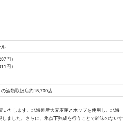
ール
237円）
311円）
酒類取扱店約15,700店
発売いたします。北海道産大麦麦芽とホップを使用し、北海
現しました。さらに、氷点下熟成を行うことで雑味のないす