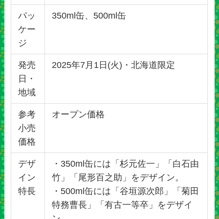
パッ
350ml缶、500ml缶
ケー
ジ
発売
2025年7月1日(火)・北海道限定
日・
地域
参考
オープン価格
小売
価格
デザ
・350ml缶には「杉元佐一」「白石由
イン
竹」「尾形百之助」をデザイン。
特長
・500ml缶には「谷垣源次郎」「菊田
特務曹長」「有古一等卒」をデザイ
ン。