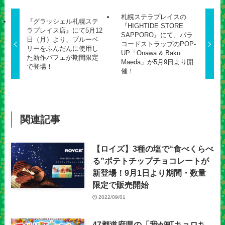
札幌ステラプレイスの
『グラッシェル札幌ステ
『HIGHTIDE STORE
ラプレイス店』にて5月12
SAPPORO』にて、パラ
日（月）より、ブルーベ
コードストラップのPOP-
リーをふんだんに使用し
UP「Onawa & Baku
た新作パフェが期間限定
Maeda」が5月9日より開
で登場！
催！
関連記事
【ロイズ】3種の塩で“食べくらべ
る”ポテトチップチョコレートが
新登場！9月1日より期間・数量
限定で販売開始
2022/09/01
47都道府県の「我が町キョロち