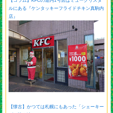
【コラム】KFCの道内1号店はミュークリスタ
ルにある『ケンタッキーフライドチキン真駒内
店』
【懐古】かつては札幌にもあった「シェーキー