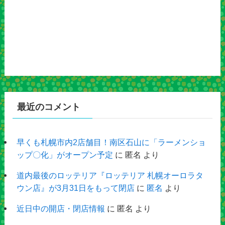
最近のコメント
早くも札幌市内2店舗目！南区石山に「ラーメンショ
ップ〇化」がオープン予定
に
匿名
より
道内最後のロッテリア『ロッテリア 札幌オーロラタ
ウン店』が3月31日をもって閉店
に
匿名
より
近日中の開店・閉店情報
に
匿名
より