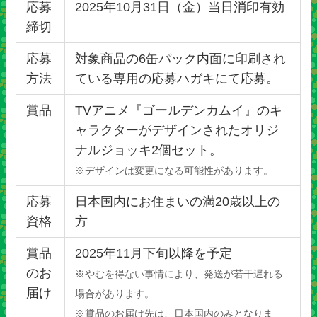
応募
2025年10月31日（金）当日消印有効
締切
応募
対象商品の6缶パック内面に印刷され
方法
ている専用の応募ハガキにて応募。
賞品
TVアニメ『ゴールデンカムイ』のキ
ャラクターがデザインされたオリジ
ナルジョッキ2個セット。
※デザインは変更になる可能性があります。
応募
日本国内にお住まいの満20歳以上の
資格
方
賞品
2025年11月下旬以降を予定
のお
※やむを得ない事情により、発送が若干遅れる
届け
場合があります。
※賞品のお届け先は、日本国内のみとなりま