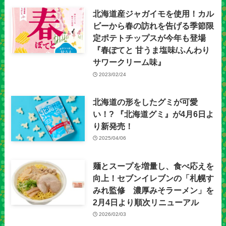
北海道産ジャガイモを使用！カル
ビーから春の訪れを告げる季節限
定ポテトチップスが今年も登場
『春ぽてと 甘うま塩味/ふんわり
サワークリーム味』
2023/02/24
北海道の形をしたグミが可愛
い！? 『北海道グミ』が4月6日よ
り新発売！
2025/04/06
麺とスープを増量し、食べ応えを
向上！セブンイレブンの「札幌す
みれ監修 濃厚みそラーメン」を
2月4日より順次リニューアル
2026/02/03