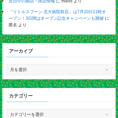
近日中の開店・閉店情報
に
mavis
より
『リトルスプーン 北大病院前店』は7月10日11時オ
ープン！3日間はオープン記念キャンペーンも開催
に
匿名
より
アーカイブ
ア
ー
カ
イ
ブ
カテゴリー
カ