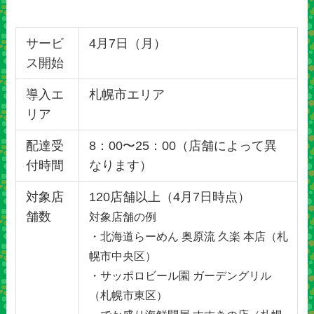
サービ
4月7日（月）
ス開始
導入エ
札幌市エリア
リア
配達受
8：00〜25：00（店舗によって異
付時間
なります）
対象店
120店舗以上（4月7日時点）
舗数
対象店舗の例
・北海道らーめん 奥原流 久楽 本店（札
幌市中央区）
・サッポロビール園 ガーデングリル
（札幌市東区）