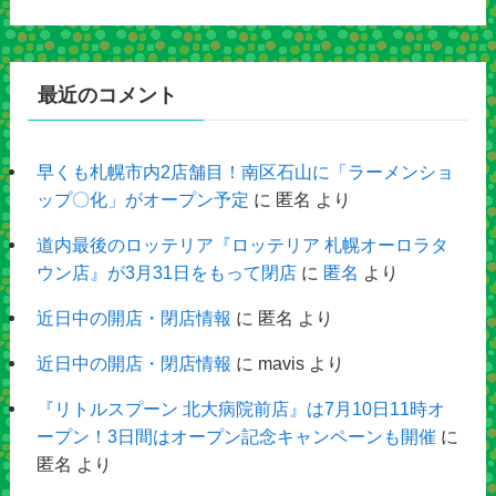
最近のコメント
早くも札幌市内2店舗目！南区石山に「ラーメンショ
ップ〇化」がオープン予定
に
匿名
より
道内最後のロッテリア『ロッテリア 札幌オーロラタ
ウン店』が3月31日をもって閉店
に
匿名
より
近日中の開店・閉店情報
に
匿名
より
近日中の開店・閉店情報
に
mavis
より
『リトルスプーン 北大病院前店』は7月10日11時オ
ープン！3日間はオープン記念キャンペーンも開催
に
匿名
より