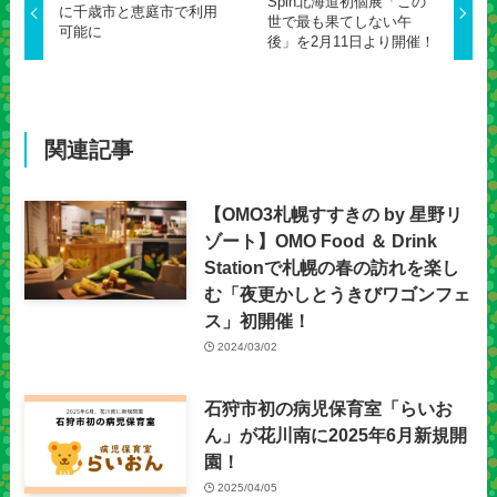
Spin北海道初個展「この
に千歳市と恵庭市で利用
世で最も果てしない午
可能に
後」を2月11日より開催！
関連記事
【OMO3札幌すすきの by 星野リ
ゾート】OMO Food ＆ Drink
Stationで札幌の春の訪れを楽し
む「夜更かしとうきびワゴンフェ
ス」初開催！
2024/03/02
石狩市初の病児保育室「らいお
ん」が花川南に2025年6月新規開
園！
2025/04/05