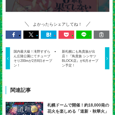
よかったらシェアしてね！
国内最大級！滝野すずら
新札幌にも鳥貴族が出
ん丘陵公園にてチューブ
店！『鳥貴族 シンサツ
そり200mが2月8日オープ
BLOCK店』が6月オープ
ン！
ン予定！
関連記事
札幌ドームで開催！約18,000発の
花火を楽しめる「道新・秋華火」