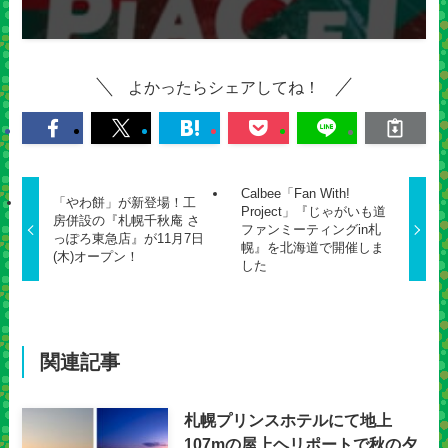
よかったらシェアしてね！
Calbee「Fan With!
「やわ餅」が新登場！工
Project」『じゃがいも道
房併設の『札幌千秋庵 さ
ファンミーティングin札
っぽろ東急店』が11月7日
幌』を北海道で開催しま
(木)オープン！
した
関連記事
札幌プリンスホテルにて地上
107mの屋上ヘリポートで秋の夕