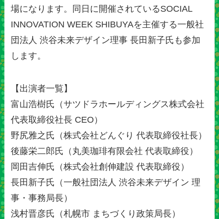
場になります。同日に開催されているSOCIAL
INNOVATION WEEK SHIBUYAを主催する⼀般社
団法⼈ 渋⾕未来デザイン理事 ⻑⽥新⼦氏も参加
します。
【出演者一覧】
富⼭浩樹氏（サツドラホールディングス株式会社
代表取締役社⻑ CEO）
野尻雅之氏（株式会社どんぐり 代表取締役社⻑）
後藤栄⼆郎氏（丸美珈琲有限会社 代表取締役）
岡⽥吉伸氏（株式会社創伸建設 代表取締役）
⻑⽥新⼦氏（⼀般社団法⼈ 渋⾕未来デザイン 理
事・事務局⻑）
浅村晋彦氏（札幌市 まちづくり政策局⻑）