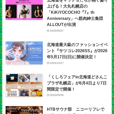
北海道をマッチョたちが熱く盛り
上げる！大丸札幌店の
「KiKiYOCOCHO『7』th
Anniversary」へ筋肉紳士集団
ALLOUTが出演
2025/05/07
北海道最大級のファッションイベ
ント『サツコレ2026SS』が2026
年5月17日(日)に開催決定！
2025/12/27
「くしろフェアin北海道どさんこ
プラザ札幌店」が6月4日より7日
間限定で開催！
2025/05/26
HTBサウナ部 ニコーリフレで