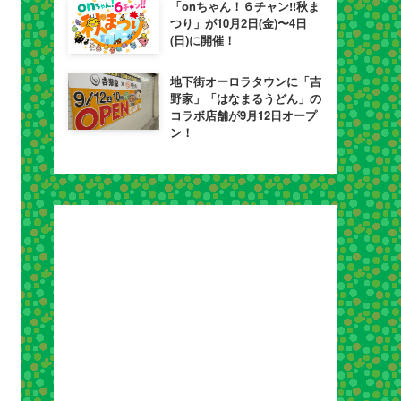
「onちゃん！６チャン!!秋ま
つり」が10月2日(金)〜4日
(日)に開催！
地下街オーロラタウンに「吉
野家」「はなまるうどん」の
コラボ店舗が9月12日オープ
ン！