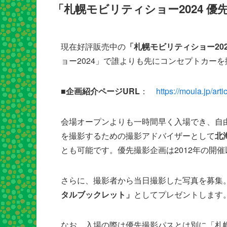
「札幌モビリティショー2024 
現在好評販売中の
「札幌モビリティショー202
ョー2024」で誰よりも先にコンセプトカー
■企画紹介ページURL
：
https://moula.jp/art
会場オープンよりも一時間早く入場でき、自
を撮影するための撮影アドバイザーとして
北
とも可能です。優先撮影企画は2012年の開
さらに、撮影者から当日撮影した写真を募集
タルブックレット」
としてプレゼントします
なお、入場の際は優先撮影パスとは別に「札幌