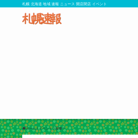
札幌 北海道 地域 速報 ニュース 開店閉店 イベント
ホーム
イベント
催事