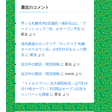
最近のコメント
早くも札幌市内2店舗目！南区石山に「ラ
ーメンショップ〇化」がオープン予定
に
匿名
より
道内最後のロッテリア『ロッテリア 札幌
オーロラタウン店』が3月31日をもって閉
店
に
匿名
より
近日中の開店・閉店情報
に
匿名
より
近日中の開店・閉店情報
に
mavis
より
『リトルスプーン 北大病院前店』は7月10
日11時オープン！3日間はオープン記念キ
ャンペーンも開催
に
匿名
より