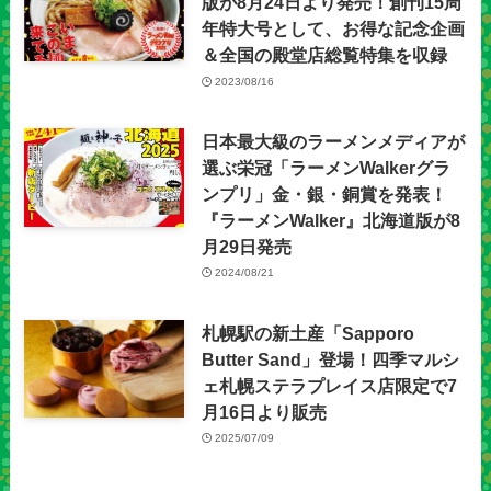
版が8月24日より発売！創刊15周
年特大号として、お得な記念企画
＆全国の殿堂店総覧特集を収録
2023/08/16
日本最大級のラーメンメディアが
選ぶ栄冠「ラーメンWalkerグラ
ンプリ」金・銀・銅賞を発表！
『ラーメンWalker』北海道版が8
月29日発売
2024/08/21
札幌駅の新土産「Sapporo
Butter Sand」登場！四季マルシ
ェ札幌ステラプレイス店限定で7
月16日より販売
2025/07/09