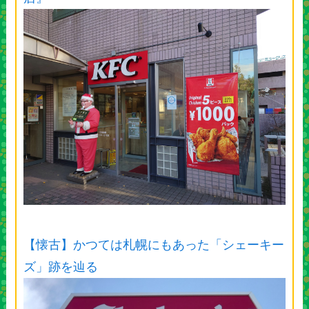
【懐古】かつては札幌にもあった「シェーキー
ズ」跡を辿る