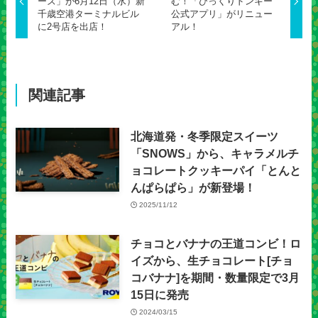
ーズ」が6月12日（水）新
む！「びっくりドンキー
千歳空港ターミナルビル
公式アプリ」がリニュー
に2号店を出店！
アル！
関連記事
北海道発・冬季限定スイーツ
「SNOWS」から、キャラメルチ
ョコレートクッキーパイ「とんと
んぱらぱら」が新登場！
2025/11/12
チョコとバナナの王道コンビ！ロ
イズから、生チョコレート[チョ
コバナナ]を期間・数量限定で3月
15日に発売
2024/03/15