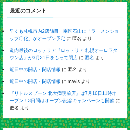
最近のコメント
早くも札幌市内2店舗目！南区石山に「ラーメンショ
ップ〇化」がオープン予定
に
匿名
より
道内最後のロッテリア『ロッテリア 札幌オーロラタ
ウン店』が3月31日をもって閉店
に
匿名
より
近日中の開店・閉店情報
に
匿名
より
近日中の開店・閉店情報
に
mavis
より
『リトルスプーン 北大病院前店』は7月10日11時オ
ープン！3日間はオープン記念キャンペーンも開催
に
匿名
より