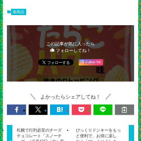
新商品
この記事が気に入ったら
フォローしてね！
Follow Me
よかったらシェアしてね！
札幌で行列必至のチーズ
びっくりドンキーをもっ
チョコレート「スノーチ
と便利で、お得に楽し