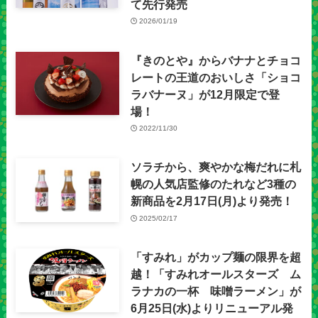
て先行発売
2026/01/19
『きのとや』からバナナとチョコ
レートの王道のおいしさ「ショコ
ラバナーヌ」が12月限定で登
場！
2022/11/30
ソラチから、爽やかな梅だれに札
幌の人気店監修のたれなど3種の
新商品を2月17日(月)より発売！
2025/02/17
「すみれ」がカップ麺の限界を超
越！「すみれオールスターズ ム
ラナカの一杯 味噌ラーメン」が
6月25日(水)よりリニューアル発