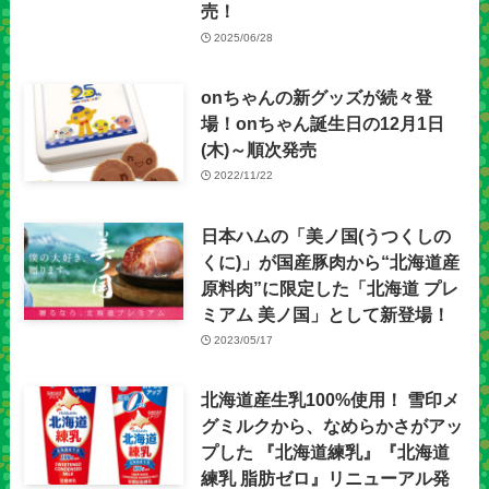
売！
2025/06/28
onちゃんの新グッズが続々登
場！onちゃん誕生日の12月1日
(木)～順次発売
2022/11/22
日本ハムの「美ノ国(うつくしの
くに)」が国産豚肉から“北海道産
原料肉”に限定した「北海道 プレ
ミアム 美ノ国」として新登場！
2023/05/17
北海道産生乳100%使用！ 雪印メ
グミルクから、なめらかさがアッ
プした 『北海道練乳』『北海道
練乳 脂肪ゼロ』リニューアル発