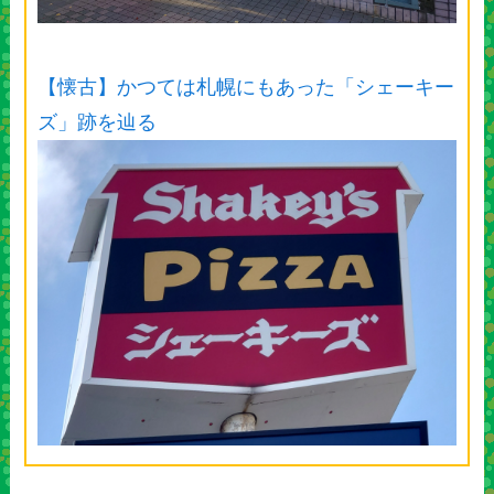
【懐古】かつては札幌にもあった「シェーキー
ズ」跡を辿る