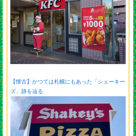
【懐古】かつては札幌にもあった「シェーキー
ズ」跡を辿る