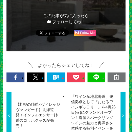
この記事が気に入ったら
フォローしてね！
Follow Me
よかったらシェアしてね！
「ワイン産地北海道」発
信拠点として『おたるワ
【札幌の姉弟×ヴィレッジ
インギャラリー』を4月23
ヴァンガード】北海道
日(火)にグランドオープ
発！インフルエンサー姉
ン！道産スパークリング
弟のコラボグッズが発
ワインの魅力と奥深さを
売！
体感する特別イベントを