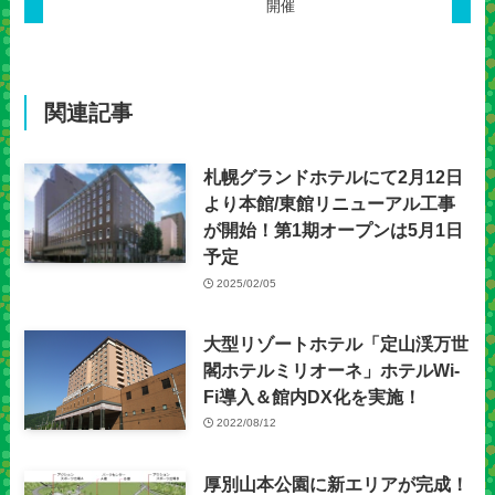
開催
関連記事
札幌グランドホテルにて2月12日
より本館/東館リニューアル工事
が開始！第1期オープンは5月1日
予定
2025/02/05
大型リゾートホテル「定山渓万世
閣ホテルミリオーネ」ホテルWi-
Fi導入＆館内DX化を実施！
2022/08/12
厚別山本公園に新エリアが完成！