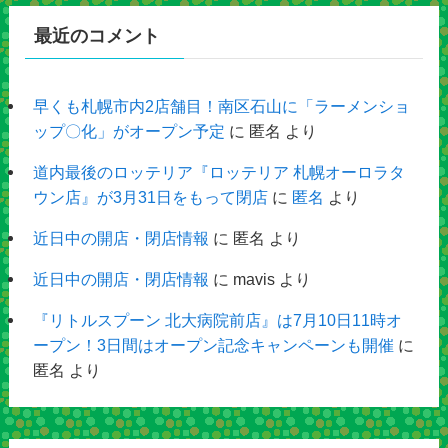
最近のコメント
早くも札幌市内2店舗目！南区石山に「ラーメンショ
ップ〇化」がオープン予定
に
匿名
より
道内最後のロッテリア『ロッテリア 札幌オーロラタ
ウン店』が3月31日をもって閉店
に
匿名
より
近日中の開店・閉店情報
に
匿名
より
近日中の開店・閉店情報
に
mavis
より
『リトルスプーン 北大病院前店』は7月10日11時オ
ープン！3日間はオープン記念キャンペーンも開催
に
匿名
より