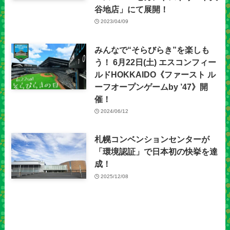
谷地店」にて展開！
2023/04/09
みんなで“そらびらき”を楽しも
う！ 6月22日(土) エスコンフィー
ルドHOKKAIDO《ファースト ル
ーフオープンゲームby ’47》開
催！
2024/06/12
札幌コンベンションセンターが
「環境認証」で日本初の快挙を達
成！
2025/12/08