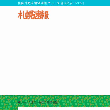
札幌 北海道 地域 速報 ニュース 開店閉店 イベント
ホーム
開店・閉店
新店情報