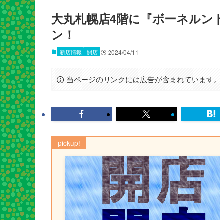
大丸札幌店4階に『ボーネルンド
ン！
新店情報
開店
2024/04/11
当ページのリンクには広告が含まれています
pickup!