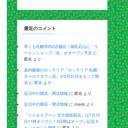
最近のコメント
早くも札幌市内2店舗目！南区石山に「ラ
ーメンショップ〇化」がオープン予定
に
匿名
より
道内最後のロッテリア『ロッテリア 札幌
オーロラタウン店』が3月31日をもって閉
店
に
匿名
より
近日中の開店・閉店情報
に
匿名
より
近日中の開店・閉店情報
に
mavis
より
『リトルスプーン 北大病院前店』は7月10
日11時オープン！3日間はオープン記念キ
ャンペーンも開催
に
匿名
より