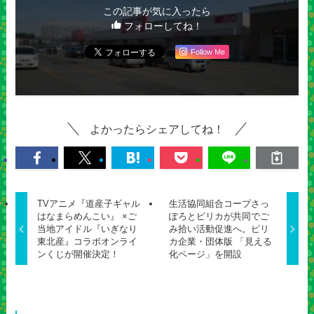
この記事が気に入ったら
フォローしてね！
Follow Me
よかったらシェアしてね！
TVアニメ『道産子ギャル
生活協同組合コープさっ
はなまらめんこい』 ×ご
ぽろとピリカが共同でご
当地アイドル『いぎなり
み拾い活動促進へ。ピリ
東北産』コラボオンライ
カ企業・団体版 「見える
ンくじが開催決定！
化ページ」を開設