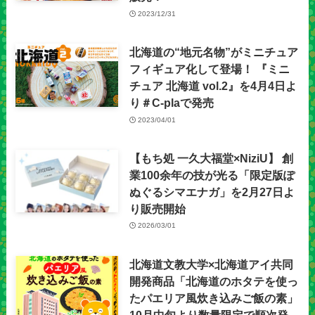
2023/12/31
北海道の“地元名物”がミニチュア
フィギュア化して登場！ 『ミニ
チュア 北海道 vol.2』を4月4日よ
り＃C-plaで発売
2023/04/01
【もち処 一久大福堂×NiziU】 創
業100余年の技が光る「限定版ぽ
ぬぐるシマエナガ」を2月27日よ
り販売開始
2026/03/01
北海道文教大学×北海道アイ共同
開発商品「北海道のホタテを使っ
たパエリア風炊き込みご飯の素」
10月中旬より数量限定で順次発