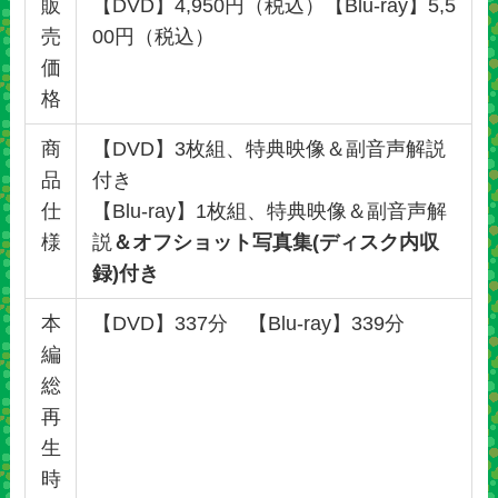
販
【DVD】4,950円（税込）【Blu-ray】5,5
売
00円（税込）
価
格
商
【DVD】3枚組、特典映像＆副音声解説
品
付き
仕
【Blu-ray】1枚組、特典映像＆副音声解
様
説
＆オフショット写真集(ディスク内収
録)付き
本
【DVD】337分 【Blu-ray】339分
編
総
再
生
時