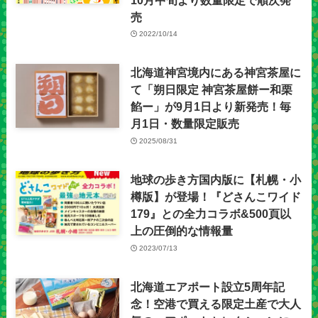
売
2022/10/14
北海道神宮境内にある神宮茶屋に
て「朔日限定 神宮茶屋餅ー和栗
餡ー」が9月1日より新発売！毎
月1日・数量限定販売
2025/08/31
地球の歩き方国内版に【札幌・小
樽版】が登場！『どさんこワイド
179』との全力コラボ&500頁以
上の圧倒的な情報量
2023/07/13
北海道エアポート設立5周年記
念！空港で買える限定土産で大人