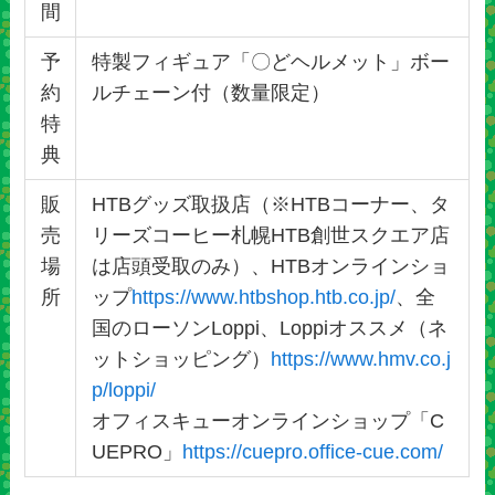
間
予
特製フィギュア「〇どヘルメット」ボー
約
ルチェーン付（数量限定）
特
典
販
HTBグッズ取扱店（※HTBコーナー、タ
売
リーズコーヒー札幌HTB創世スクエア店
場
は店頭受取のみ）、HTBオンラインショ
所
ップ
https://www.htbshop.htb.co.jp/
、全
国のローソンLoppi、Loppiオススメ（ネ
ットショッピング）
https://www.hmv.co.j
p/loppi/
オフィスキューオンラインショップ「C
UEPRO」
https://cuepro.office-cue.com/