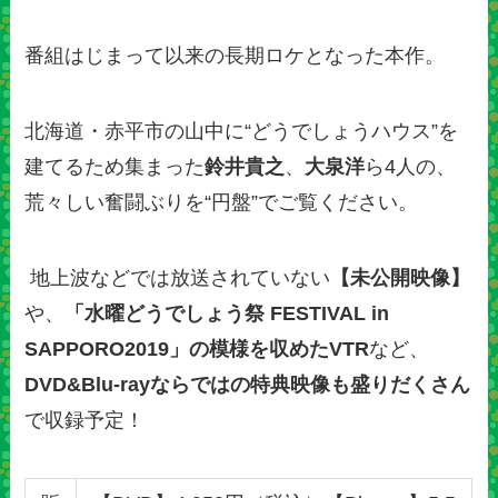
番組はじまって以来の長期ロケとなった本作。
北海道・赤平市の山中に“どうでしょうハウス”を
建てるため集まった
鈴井貴之
、
大泉洋
ら4人の、
荒々しい奮闘ぶりを“円盤”でご覧ください。
地上波などでは放送されていない
【未公開映像】
や、
「水曜どうでしょう祭 FESTIVAL in
SAPPORO2019」の模様を収めたVTR
など、
DVD&Blu-rayならではの特典映像も盛りだくさん
で収録予定！