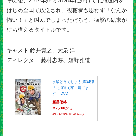
その後、2019年から2020年にかけて北海道内を
はじめ全国で放送され、視聴者も思わず「なんか
怖い！」と叫んでしまっただろう、衝撃の結末が
待ち構えるタイトルです。
キャスト 鈴井貴之、大泉 洋
ディレクター 藤村忠寿、嬉野雅道
水曜どうでしょう 第34弾
「北海道で家、建てま
す」 DVD
新品価格
￥7,700
から
(2024/2/24 18:49時点)