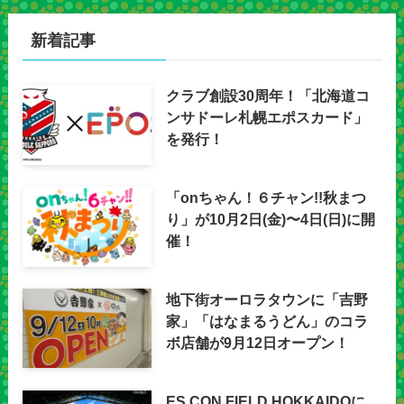
新着記事
クラブ創設30周年！「北海道コ
ンサドーレ札幌エポスカード」
を発行！
「onちゃん！６チャン!!秋まつ
り」が10月2日(金)〜4日(日)に開
催！
地下街オーロラタウンに「吉野
家」「はなまるうどん」のコラ
ボ店舗が9月12日オープン！
ES CON FIELD HOKKAIDOに