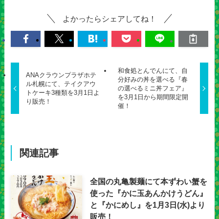
よかったらシェアしてね！
和食処とんでんにて、自
ANAクラウンプラザホテ
分好みの丼を選べる『春
ル札幌にて、テイクアウ
の選べるミニ丼フェア』
トケーキ3種類を3月1日よ
を3月1日から期間限定開
り販売！
催！
関連記事
全国の丸亀製麺にて本ずわい蟹を
使った『かに玉あんかけうどん』
と『かにめし』を1月3日(水)より
販売！