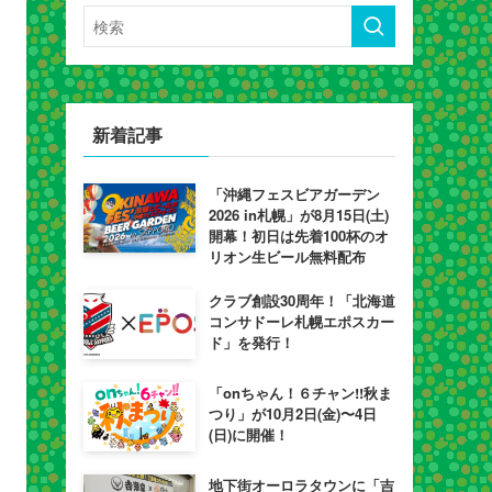
新着記事
「沖縄フェスビアガーデン
2026 in札幌」が8月15日(土)
開幕！初日は先着100杯のオ
リオン生ビール無料配布
クラブ創設30周年！「北海道
コンサドーレ札幌エポスカー
ド」を発行！
「onちゃん！６チャン!!秋ま
つり」が10月2日(金)〜4日
(日)に開催！
地下街オーロラタウンに「吉