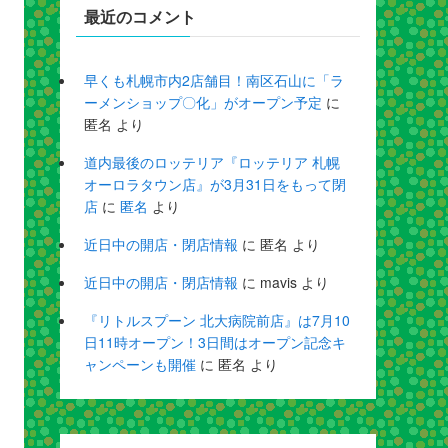
最近のコメント
早くも札幌市内2店舗目！南区石山に「ラ
ーメンショップ〇化」がオープン予定
に
匿名
より
道内最後のロッテリア『ロッテリア 札幌
オーロラタウン店』が3月31日をもって閉
店
に
匿名
より
近日中の開店・閉店情報
に
匿名
より
近日中の開店・閉店情報
に
mavis
より
『リトルスプーン 北大病院前店』は7月10
日11時オープン！3日間はオープン記念キ
ャンペーンも開催
に
匿名
より