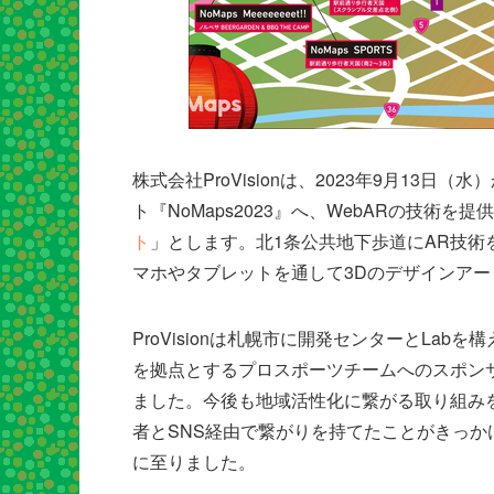
株式会社ProVisionは、2023年9月13
ト『NoMaps2023』へ、WebARの技術
ト
」とします。北1条公共地下歩道にAR技
マホやタブレットを通して3Dのデザインア
ProVisionは札幌市に開発センターとLa
を拠点とするプロスポーツチームへのスポン
ました。今後も地域活性化に繋がる取り組み
者とSNS経由で繋がりを持てたことがきっか
に至りました。