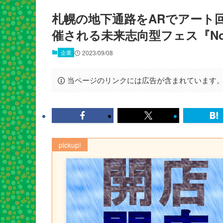
札幌の地下通路をARでアート回廊
催される未来志向型フェス『NoM
企業
2023/09/08
当ページのリンクには広告が含まれています
pickup!