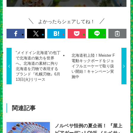
よかったらシェアしてね！
“メイドイン北海道”の包丁
北海道初上陸！Meister F
で北海道の魅力を世界
電動キックボードをジョ
へ。北海道の素材に拘り
イフルエーケーで取り扱
北海道を刃物で表現する
い開始！キャンペーン実
ブランド『札幌刃物』6月
施中
13日(火)リリース
関連記事
ノルベサ恒例の夏企画！ 『屋上
ビアガーデン LOVE ノルベサ』