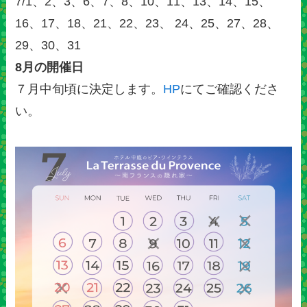
7/1、2、3、6、7、8、10、11、13、14、15、
16、17、18、21、22、23、 24、25、27、28、
29、30、31
8月の開催日
７月中旬頃に決定します。
HP
にてご確認くださ
い。