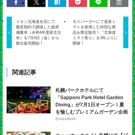
イオン北海道全店にて、
モスバーガーにて道産ト
随意契約で調達した政府
マトを使用した特別な商
備蓄米（令和4年度産古古
品を限定販売！『北海道
米）を7月4日（金）から
トマト祭り』を3年ぶりに
順次販売開始！
開催！
関連記事
札幌パークホテルにて
「Sapporo Park Hotel Garden
Dining」が7月1日オープン！夏
を愉しむプレミアムガーデン企画
2021/06/29