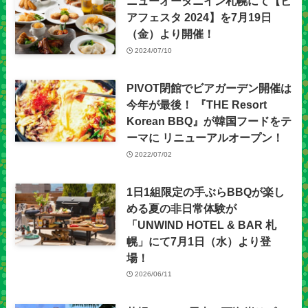
ニューオータニイン札幌にて【ビ
アフェスタ 2024】を7月19日
（金）より開催！
2024/07/10
PIVOT閉館でビアガーデン開催は
今年が最後！ 『THE Resort
Korean BBQ』が韓国フードをテ
ーマに リニューアルオープン！
2022/07/02
1日1組限定の手ぶらBBQが楽し
める夏の非日常体験が
「UNWIND HOTEL & BAR 札
幌」にて7月1日（水）より登
場！
2026/06/11