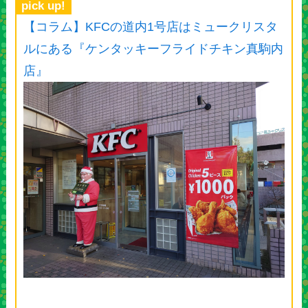
pick up!
【コラム】KFCの道内1号店はミュークリスタ
ルにある『ケンタッキーフライドチキン真駒内
店』