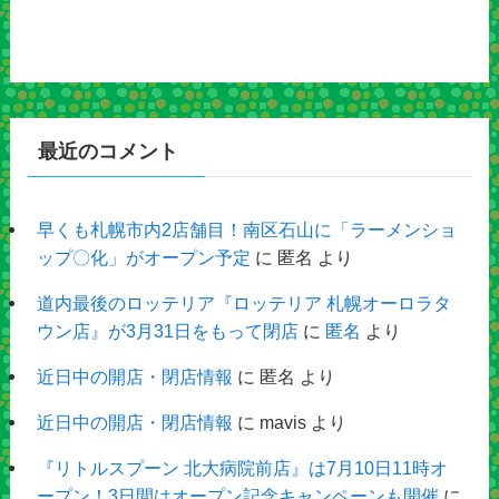
最近のコメント
早くも札幌市内2店舗目！南区石山に「ラーメンショ
ップ〇化」がオープン予定
に
匿名
より
道内最後のロッテリア『ロッテリア 札幌オーロラタ
ウン店』が3月31日をもって閉店
に
匿名
より
近日中の開店・閉店情報
に
匿名
より
近日中の開店・閉店情報
に
mavis
より
『リトルスプーン 北大病院前店』は7月10日11時オ
ープン！3日間はオープン記念キャンペーンも開催
に