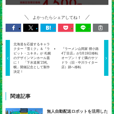
よかったらシェアしてね！
北海道を応援するキャラ
クター『雪ミク』＆『ラ
『ラーメン山岡家 狸小路
ビット・ユキネ』が 札幌
4丁目店』が3月19日移転
のデザインマンホール蓋
オープン！すぐ隣のサツ
に！ 「下水道展’23札
ドラ（旧・中川ライター
幌」開催記念として製作
店）跡へ移転
決定！
関連記事
無人自動配送ロボットを活用した