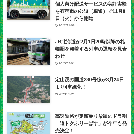
個人向け配送サービスの実証実験
を石狩市の公道（車道）で11月8
日（火）から開始
2022/11/08
JR北海道が2月1日20時以降の札
幌圏を発着する列車の運転を見合
わせ
2023/02/01
定山渓の国道230号線が3月24日
より4車線化！
2023/03/21
高速道路が定額乗り放題のドラ割
「道トクふりーぱす」が今年も発
売決定！