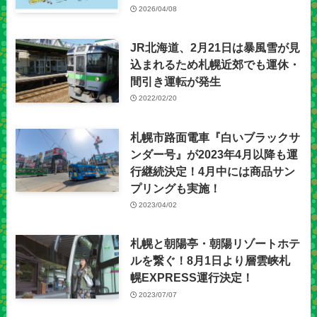
2026/04/08
JR北海道、2月21日は暴風雪が見
込まれるため札幌近郊でも運休・
間引き運転が発生
2022/02/20
札幌市路面電車『白いブラックサ
ンダー号』が2023年4月以降も運
行継続決定！4月中には商品サン
プリングも実施！
2023/04/02
札幌と朝陽亭・朝陽リゾートホテ
ルを繋ぐ！8月1日より層雲峡札
幌EXPRESS運行決定！
2023/07/07