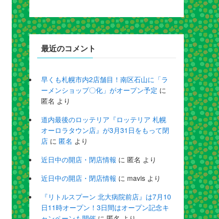
最近のコメント
早くも札幌市内2店舗目！南区石山に「ラ
ーメンショップ〇化」がオープン予定
に
匿名
より
道内最後のロッテリア『ロッテリア 札幌
オーロラタウン店』が3月31日をもって閉
店
に
匿名
より
近日中の開店・閉店情報
に
匿名
より
近日中の開店・閉店情報
に
mavis
より
『リトルスプーン 北大病院前店』は7月10
日11時オープン！3日間はオープン記念キ
ャンペーンも開催
に
匿名
より