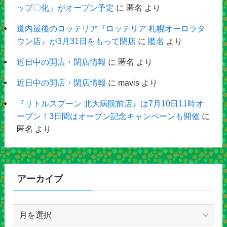
ップ〇化」がオープン予定
に
匿名
より
道内最後のロッテリア『ロッテリア 札幌オーロラタ
ウン店』が3月31日をもって閉店
に
匿名
より
近日中の開店・閉店情報
に
匿名
より
近日中の開店・閉店情報
に
mavis
より
『リトルスプーン 北大病院前店』は7月10日11時オ
ープン！3日間はオープン記念キャンペーンも開催
に
匿名
より
アーカイブ
ア
ー