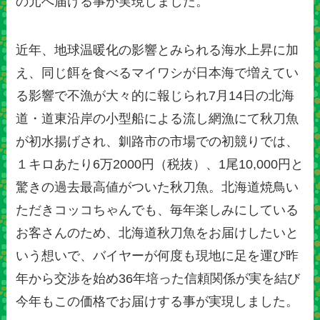
の元へ届ける事が実現しました。
近年、地球温暖化の影響とみられる海水上昇に加
え、同じ餌を食べるマイワシが日本海で増えてい
る影響で不漁が大々的に報じられ7月14日の北海
道・道東沿岸の小型船による流し網漁にて秋刀魚
が初水揚げされ、釧路市の市場での初競りでは、
１キロあたり6万2000円（税抜）、1尾10,000円と
驚きの過去最高値がついた秋刀魚。北海道焼鳥い
ただきコッコちゃんでも、毎年楽しみにしている
お客さんのため、北海道秋刀魚をお届けしたいと
いう想いで、バイヤーが何度も現地に足を運び昨
年から交渉を始め36年培った信頼関係が実を結び
今年もこの価格でお届けする事が実現しました。