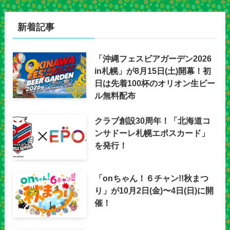
新着記事
「沖縄フェスビアガーデン2026
in札幌」が8月15日(土)開幕！初
日は先着100杯のオリオン生ビー
ル無料配布
クラブ創設30周年！「北海道コ
ンサドーレ札幌エポスカード」
を発行！
「onちゃん！６チャン!!秋まつ
り」が10月2日(金)〜4日(日)に開
催！