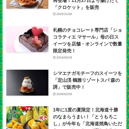
再登場！11月27日より揚げたて
「クロケット」を販売
2025/11/28
札幌のチョコレート専門店「ショ
コラティエ マサール」母の日ス
イーツを店舗・オンラインで数量
限定発売！
2024/04/18
シマエナガモチーフのスイーツを
「定山渓 鶴雅リゾートスパ 森の
謌」で販売中！
2026/02/28
1年に1度の夏限定！北海道十勝
のなまらうまい！「とうもろこ
し」が今年も「北海道焼鳥いただ