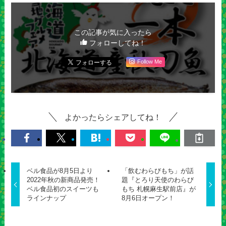
この記事が気に入ったら
フォローしてね！
Follow Me
よかったらシェアしてね！
ベル食品が8月5日より
「飲むわらびもち」が話
2022年秋の新商品発売！
題『とろり天使のわらび
ベル食品初のスイーツも
もち 札幌麻生駅前店』が
ラインナップ
8月6日オープン！