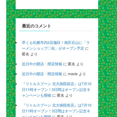
最近のコメント
早くも札幌市内2店舗目！南区石山に「ラ
ーメンショップ〇化」がオープン予定
に
匿名
より
近日中の開店・閉店情報
に
匿名
より
近日中の開店・閉店情報
に
mavis
より
『リトルスプーン 北大病院前店』は7月10
日11時オープン！3日間はオープン記念キ
ャンペーンも開催
に
匿名
より
『リトルスプーン 北大病院前店』は7月10
日11時オープン！3日間はオープン記念キ
ャンペーンも開催
に
匿名
より