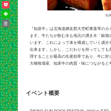
知
『知床牛』は北海道網走郡大空町東藻琴のカ
ます。牛たちが飲む水も地元の湧き水「銀嶺
います。これによって体を構成していく成分
出来ます。しかし、こだわりを持ってしても
理することが最高の生産効率であり、牛に対
大橋牧場産、知床牛の肉質・味につながると
イベント概要
RISING SUN ROCK FESTIVAL 2022 in EZO