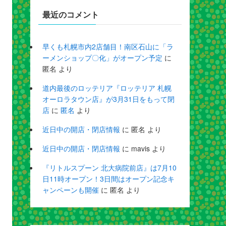
最近のコメント
早くも札幌市内2店舗目！南区石山に「ラ
ーメンショップ〇化」がオープン予定
に
匿名
より
道内最後のロッテリア『ロッテリア 札幌
オーロラタウン店』が3月31日をもって閉
店
に
匿名
より
近日中の開店・閉店情報
に
匿名
より
近日中の開店・閉店情報
に
mavis
より
『リトルスプーン 北大病院前店』は7月10
日11時オープン！3日間はオープン記念キ
ャンペーンも開催
に
匿名
より