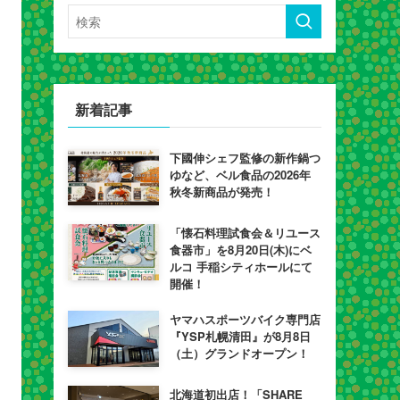
新着記事
下國伸シェフ監修の新作鍋つ
ゆなど、ベル食品の2026年
秋冬新商品が発売！
「懐石料理試食会＆リユース
食器市」を8月20日(木)にベ
ルコ 手稲シティホールにて
開催！
ヤマハスポーツバイク専門店
『YSP札幌清田』が8月8日
（土）グランドオープン！
北海道初出店！「SHARE