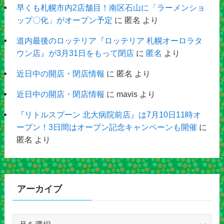
早くも札幌市内2店舗目！南区石山に「ラーメンショ
ップ〇化」がオープン予定
に
匿名
より
道内最後のロッテリア『ロッテリア 札幌オーロラタ
ウン店』が3月31日をもって閉店
に
匿名
より
近日中の開店・閉店情報
に
匿名
より
近日中の開店・閉店情報
に
mavis
より
『リトルスプーン 北大病院前店』は7月10日11時オ
ープン！3日間はオープン記念キャンペーンも開催
に
匿名
より
アーカイブ
ア