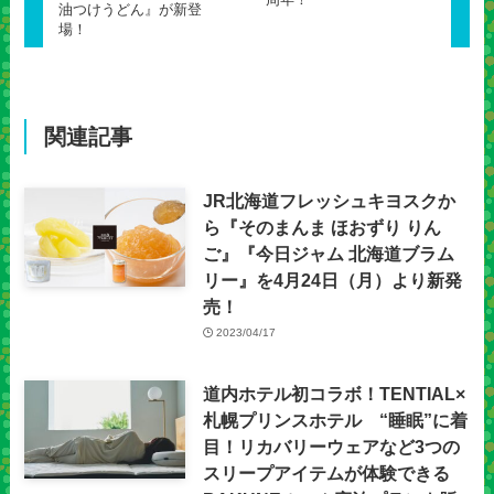
油つけうどん』が新登
場！
関連記事
JR北海道フレッシュキヨスクか
ら『そのまんま ほおずり りん
ご』『今日ジャム 北海道ブラム
リー』を4月24日（月）より新発
売！
2023/04/17
道内ホテル初コラボ！TENTIAL×
札幌プリンスホテル “睡眠”に着
目！リカバリーウェアなど3つの
スリープアイテムが体験できる