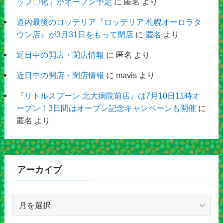
ップ〇化」がオープン予定
に
匿名
より
道内最後のロッテリア『ロッテリア 札幌オーロラタ
ウン店』が3月31日をもって閉店
に
匿名
より
近日中の開店・閉店情報
に
匿名
より
近日中の開店・閉店情報
に
mavis
より
『リトルスプーン 北大病院前店』は7月10日11時オ
ープン！3日間はオープン記念キャンペーンも開催
に
匿名
より
アーカイブ
ア
ー