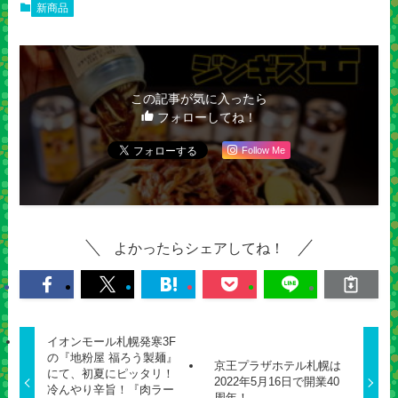
新商品
この記事が気に入ったら
フォローしてね！
Follow Me
よかったらシェアしてね！
イオンモール札幌発寒3F
の『地粉屋 福ろう製麺』
京王プラザホテル札幌は
にて、初夏にピッタリ！
2022年5月16日で開業40
冷んやり辛旨！『肉ラー
周年！