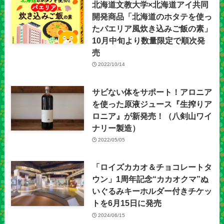
北海道文教大学×北海道アイ共同
開発商品「北海道のホタテを使っ
たパエリア風炊き込みご飯の素」
10月中旬より数量限定で順次発
売
2022/10/14
サビない体をサポート！アロニア
を使った原液ジュース『生搾りア
ロニア』が新発売！（八剣山ワイ
ナリー製造）
2022/05/05
「ロイズカカオ＆チョコレートタ
ウン」1周年記念“カカオクマ”ぬ
いぐるみキーホルダー付きチケッ
トを6月15日に発売
2024/06/15