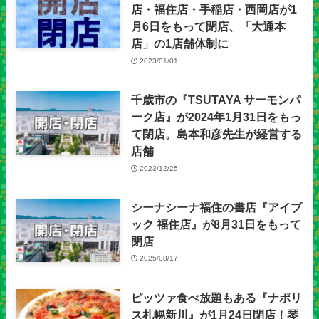
店・福住店・手稲店・西岡店が1
月6日をもって閉店、「大通本
店」の1店舗体制に
2023/01/01
千歳市の『TSUTAYA サーモンパ
ーク店』が2024年1月31日をもっ
て閉店。島本和彦先生が経営する
店舗
2023/12/25
シーナシーナ福住の書店『アイブ
ック 福住店』が8月31日をもって
閉店
2025/08/17
ピッツァ食べ放題もある『ナポリ
ス札幌新川』が1月24日閉店！琴