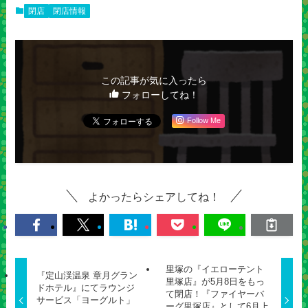
閉店
閉店情報
この記事が気に入ったら
フォローしてね！
Follow Me
よかったらシェアしてね！
里塚の『イエローテント
『定山渓温泉 章月グラン
里塚店』が5月8日をもっ
ドホテル』にてラウンジ
て閉店！『ファイヤーバ
サービス「ヨーグルト」
ーグ里塚店』として6月上