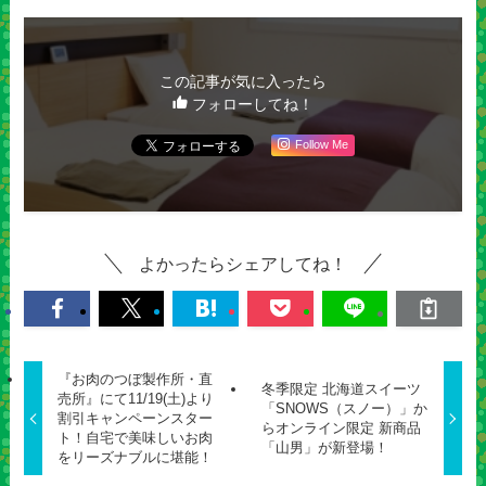
この記事が気に入ったら
フォローしてね！
Follow Me
よかったらシェアしてね！
『お肉のつぼ製作所・直
冬季限定 北海道スイーツ
売所』にて11/19(土)より
「SNOWS（スノー）」か
割引キャンペーンスター
らオンライン限定 新商品
ト！自宅で美味しいお肉
「山男」が新登場！
をリーズナブルに堪能！