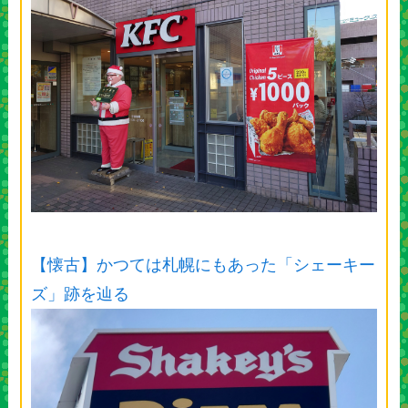
【懐古】かつては札幌にもあった「シェーキー
ズ」跡を辿る