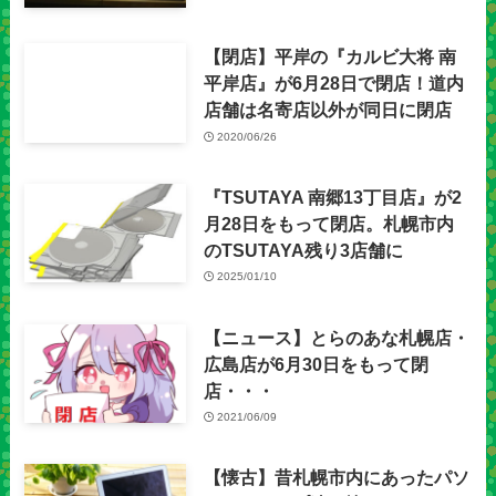
【閉店】平岸の『カルビ大将 南
平岸店』が6月28日で閉店！道内
店舗は名寄店以外が同日に閉店
2020/06/26
『TSUTAYA 南郷13丁目店』が2
月28日をもって閉店。札幌市内
のTSUTAYA残り3店舗に
2025/01/10
【ニュース】とらのあな札幌店・
広島店が6月30日をもって閉
店・・・
2021/06/09
【懐古】昔札幌市内にあったパソ