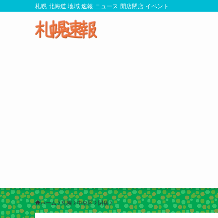
札幌 北海道 地域 速報 ニュース 開店閉店 イベント
ホーム
札幌
中央区
閉店