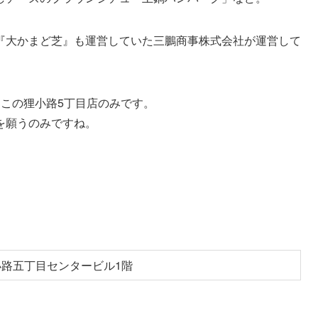
『大かまど芝』も運営していた三鵬商事株式会社が運営して
この狸小路5丁目店のみです。
を願うのみですね。
小路五丁目センタービル1階