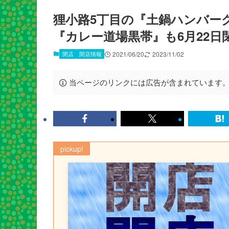
狸小路5丁目の『土鍋ハンバーグ
『カレー道場黒帯』も6月22日
閉店
閉店情報
2021/06/20
2023/11/02
当ページのリンクには広告が含まれています
pickup!