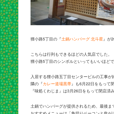
狸小路5丁目の『
土鍋ハンバーグ 北斗星
』が2
こちらは行列もできるほどの人気店でした。
狸小路5丁目のシンボルといってもいいほど
入居する狸小路五丁目センタービルの工事が
隣の『
カレー道場黒帯
』も6月22日をもって
『味処くわじま』は3月26日をもって閉店済
土鍋でハンバーグが提供されるため、最後ま
おすすめメニューは「角切りベーコンと焦が