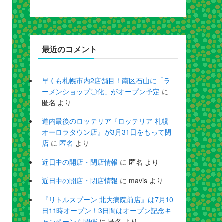
最近のコメント
早くも札幌市内2店舗目！南区石山に「ラ
ーメンショップ〇化」がオープン予定
に
匿名
より
道内最後のロッテリア『ロッテリア 札幌
オーロラタウン店』が3月31日をもって閉
店
に
匿名
より
近日中の開店・閉店情報
に
匿名
より
近日中の開店・閉店情報
に
mavis
より
『リトルスプーン 北大病院前店』は7月10
日11時オープン！3日間はオープン記念キ
ャンペーンも開催
に
匿名
より