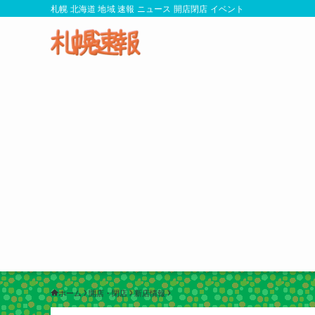
札幌 北海道 地域 速報 ニュース 開店閉店 イベント
ホーム
開店・閉店
新店情報