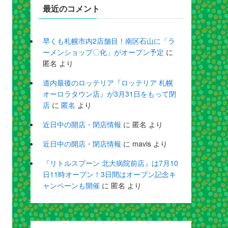
最近のコメント
早くも札幌市内2店舗目！南区石山に「ラ
ーメンショップ〇化」がオープン予定
に
匿名
より
道内最後のロッテリア『ロッテリア 札幌
オーロラタウン店』が3月31日をもって閉
店
に
匿名
より
近日中の開店・閉店情報
に
匿名
より
近日中の開店・閉店情報
に
mavis
より
『リトルスプーン 北大病院前店』は7月10
日11時オープン！3日間はオープン記念キ
ャンペーンも開催
に
匿名
より