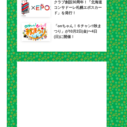
クラブ創設30周年！「北海道
コンサドーレ札幌エポスカー
ド」を発行！
「onちゃん！６チャン!!秋ま
つり」が10月2日(金)〜4日
(日)に開催！