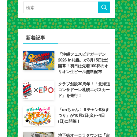
新着記事
「沖縄フェスビアガーデン
2026 in札幌」が8月15日(土)
開幕！初日は先着100杯のオ
リオン生ビール無料配布
クラブ創設30周年！「北海道
コンサドーレ札幌エポスカー
ド」を発行！
「onちゃん！６チャン!!秋ま
つり」が10月2日(金)〜4日
(日)に開催！
地下街オーロラタウンに「吉