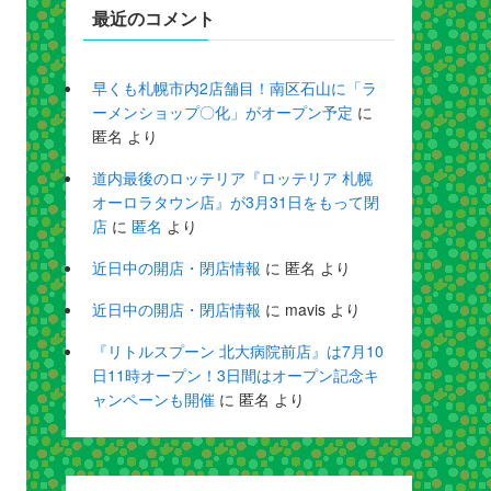
最近のコメント
早くも札幌市内2店舗目！南区石山に「ラ
ーメンショップ〇化」がオープン予定
に
匿名
より
道内最後のロッテリア『ロッテリア 札幌
オーロラタウン店』が3月31日をもって閉
店
に
匿名
より
近日中の開店・閉店情報
に
匿名
より
近日中の開店・閉店情報
に
mavis
より
『リトルスプーン 北大病院前店』は7月10
日11時オープン！3日間はオープン記念キ
ャンペーンも開催
に
匿名
より