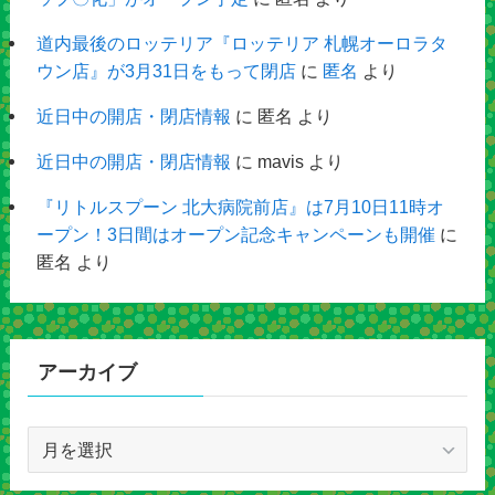
道内最後のロッテリア『ロッテリア 札幌オーロラタ
ウン店』が3月31日をもって閉店
に
匿名
より
近日中の開店・閉店情報
に
匿名
より
近日中の開店・閉店情報
に
mavis
より
『リトルスプーン 北大病院前店』は7月10日11時オ
ープン！3日間はオープン記念キャンペーンも開催
に
匿名
より
アーカイブ
ア
ー
カ