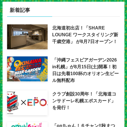
新着記事
北海道初出店！「SHARE
LOUNGE ワークスタイリング新
千歳空港」 が8月7日オープン！
「沖縄フェスビアガーデン2026
in札幌」が8月15日(土)開幕！初
日は先着100杯のオリオン生ビー
ル無料配布
クラブ創設30周年！「北海道コ
ンサドーレ札幌エポスカード」
を発行！
「onちゃん！６チャン!!秋まつ