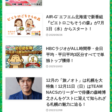
AIR-G’ エフエム北海道で新番組
『ピエトロごちそうの森』が7月
1日（水）からスタート！
2026/06/26
HBCラジオがALL時間帯・全日
平均・平日平均3区分すべてで単
独トップ獲得！
2025/10/03
12月の「旅ノオト」は札幌を大
特集！12月11日（日）はTEAM
NACSのリーダーで俳優の森崎博
之さんをゲストに迎えて知られざ
る札幌の魅力に迫る！
2022/12/08