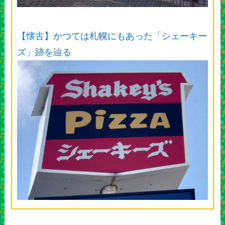
【懐古】かつては札幌にもあった「シェーキー
ズ」跡を辿る