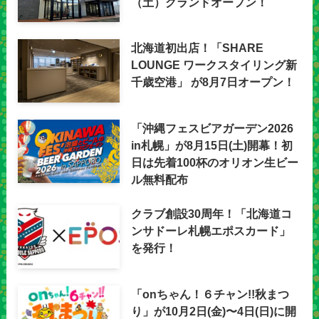
（土）グランドオープン！
北海道初出店！「SHARE
LOUNGE ワークスタイリング新
千歳空港」 が8月7日オープン！
「沖縄フェスビアガーデン2026
in札幌」が8月15日(土)開幕！初
日は先着100杯のオリオン生ビー
ル無料配布
クラブ創設30周年！「北海道コ
ンサドーレ札幌エポスカード」
を発行！
「onちゃん！６チャン!!秋まつ
り」が10月2日(金)〜4日(日)に開