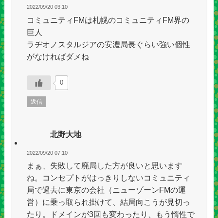
2022/09/20 03:10
コミュニティFMは札幌のコミュニティFM界の
巨人
ラヂオノスタルジアの安濃局長ぐらい強い個性
がなければダメね
0
返信
北野大地
2022/09/20 07:10
まぁ、失敗して廃局した方が良いと思います
ね。コンセプトがはっきりしないコミュニティ
局で過去に東京の会社（ニューゾーンFMの運
営）に乗っ取られ掛けて、結局向こうが見切っ
たり。ドメインが3回も変わったり、もう惰性で