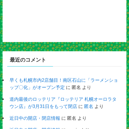
最近のコメント
早くも札幌市内2店舗目！南区石山に「ラーメンショ
ップ〇化」がオープン予定
に
匿名
より
道内最後のロッテリア『ロッテリア 札幌オーロラタ
ウン店』が3月31日をもって閉店
に
匿名
より
近日中の開店・閉店情報
に
匿名
より