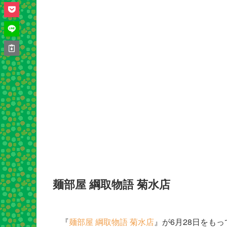
麺部屋 綱取物語 菊水店
『
麺部屋 綱取物語 菊水店
』が6月28日をも