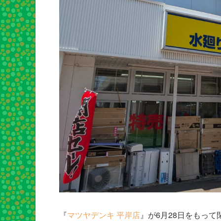
『
マツヤデンキ 平岸店
』が6月28日をもって