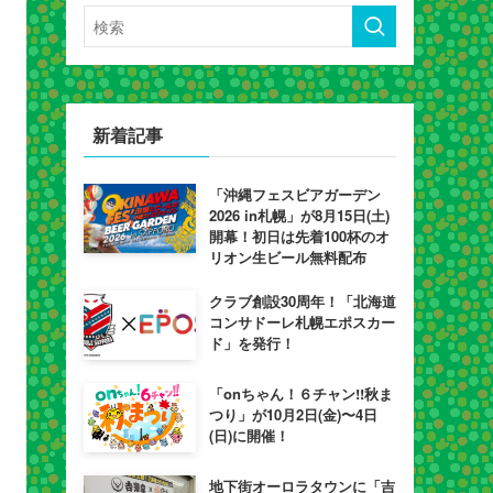
新着記事
「沖縄フェスビアガーデン
2026 in札幌」が8月15日(土)
開幕！初日は先着100杯のオ
リオン生ビール無料配布
クラブ創設30周年！「北海道
コンサドーレ札幌エポスカー
ド」を発行！
「onちゃん！６チャン!!秋ま
つり」が10月2日(金)〜4日
(日)に開催！
地下街オーロラタウンに「吉