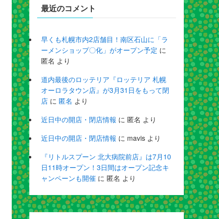
最近のコメント
早くも札幌市内2店舗目！南区石山に「ラ
ーメンショップ〇化」がオープン予定
に
匿名
より
道内最後のロッテリア『ロッテリア 札幌
オーロラタウン店』が3月31日をもって閉
店
に
匿名
より
近日中の開店・閉店情報
に
匿名
より
近日中の開店・閉店情報
に
mavis
より
『リトルスプーン 北大病院前店』は7月10
日11時オープン！3日間はオープン記念キ
ャンペーンも開催
に
匿名
より