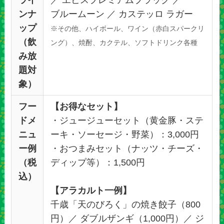
ライ
／ ヱビスプレミアムブラック ／
ンナ
ブルームーン ／ カステッロ ラガー
ップ
※その他、ハイボール、ワイン（赤白スパークリ
（飲
ング）、焼酎、カクテル、ソフトドリンク各種
み放
題対
象）
フー
【お得なセット】
ドメ
・ジュージューセット（黄金豚・ステ
ニュ
ーキ・ソーセージ・野菜）：3,000円
ー例
・おつまみセット（ナッツ・チーズ・
（税
ディップ等）：1,500円
込）
【アラカルト一例】
千歳「天のびろく」の焼き餃子（800
円）／ ダブルザンギ（1,000円）／ ジ