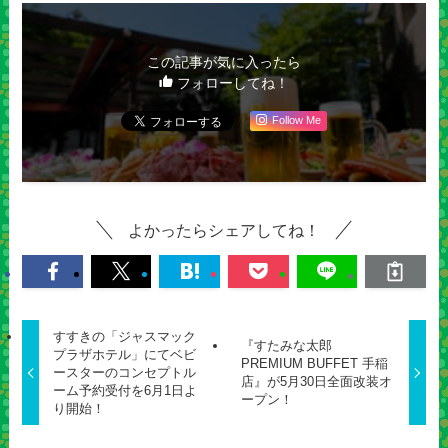
この記事が気に入ったら
フォローしてね！
Follow Me
よかったらシェアしてね！
すすきの「ジャスマック
『すたみな太郎
プラザホテル」にてベビ
PREMIUM BUFFET 手稲
ースターのコンセプトル
店』が5月30日全面改装オ
ーム予約受付を6月1日よ
ープン！
り開始！