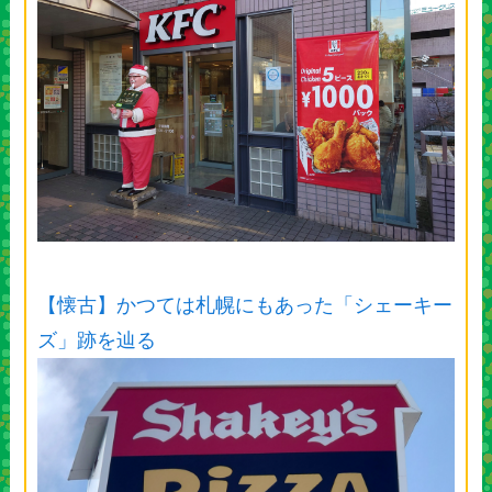
【懐古】かつては札幌にもあった「シェーキー
ズ」跡を辿る