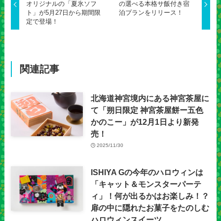
オリジナルの「夏氷ソフ
の選べる本格サ飯付き宿
ト」が5月27日から期間限
泊プランをリリース！
定で登場！
関連記事
北海道神宮境内にある神宮茶屋に
て「朔日限定 神宮茶屋餅ー五色
かのこー」が12月1日より新発
売！
2025/11/30
ISHIYA Gの今年のハロウィンは
「キャット＆モンスターパーテ
ィ」！何が出るかはお楽しみ！？
扉の中に隠れたお菓子をたのしむ
ハロウィンスイーツ