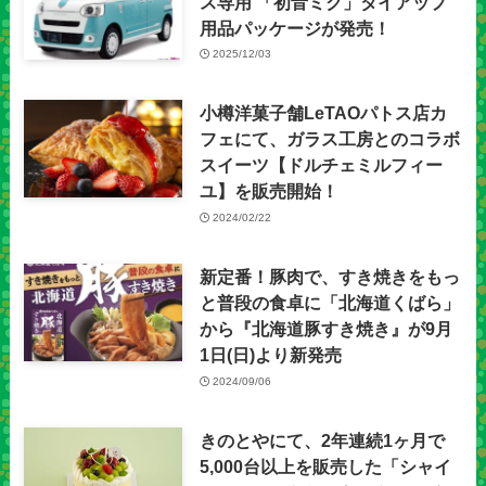
ス専用 「初音ミク」タイアップ
用品パッケージが発売！
2025/12/03
小樽洋菓子舗LeTAOパトス店カ
フェにて、ガラス工房とのコラボ
スイーツ【ドルチェミルフィー
ユ】を販売開始！
2024/02/22
新定番！豚肉で、すき焼きをもっ
と普段の食卓に「北海道くばら」
から『北海道豚すき焼き』が9月
1日(日)より新発売
2024/09/06
きのとやにて、2年連続1ヶ月で
5,000台以上を販売した「シャイ