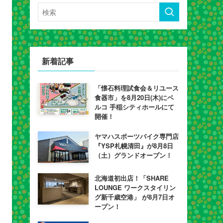
新着記事
「懐石料理試食会＆リユース
食器市」を8月20日(木)にベ
ルコ 手稲シティホールにて
開催！
ヤマハスポーツバイク専門店
『YSP札幌清田』が8月8日
（土）グランドオープン！
北海道初出店！「SHARE
LOUNGE ワークスタイリン
グ新千歳空港」 が8月7日オ
ープン！