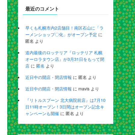
最近のコメント
早くも札幌市内2店舗目！南区石山に「ラ
ーメンショップ〇化」がオープン予定
に
匿名
より
道内最後のロッテリア『ロッテリア 札幌
オーロラタウン店』が3月31日をもって閉
店
に
匿名
より
近日中の開店・閉店情報
に
匿名
より
近日中の開店・閉店情報
に
mavis
より
『リトルスプーン 北大病院前店』は7月10
日11時オープン！3日間はオープン記念キ
ャンペーンも開催
に
匿名
より