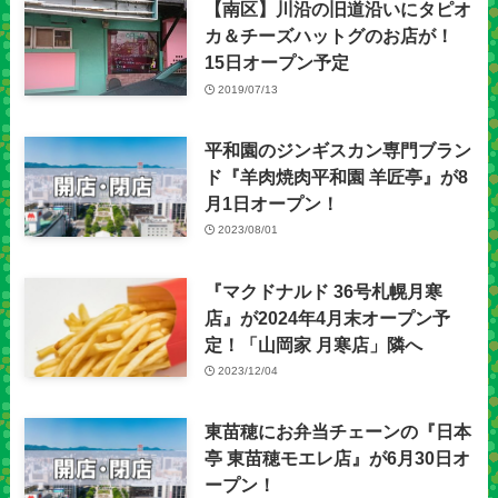
【南区】川沿の旧道沿いにタピオ
カ＆チーズハットグのお店が！
15日オープン予定
2019/07/13
平和園のジンギスカン専門ブラン
ド『羊肉焼肉平和園 羊匠亭』が8
月1日オープン！
2023/08/01
『マクドナルド 36号札幌月寒
店』が2024年4月末オープン予
定！「山岡家 月寒店」隣へ
2023/12/04
東苗穂にお弁当チェーンの『日本
亭 東苗穂モエレ店』が6月30日オ
ープン！