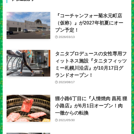
『コーチャンフォー菊水元町店
（仮称）』が2027年初夏にオー
プン予定！
2026/03/13
タニタプロデュースの女性専用フ
ィットネス施設『タニタフィッツ
ミー札幌川沿店』が10月17日グ
ランドオープン！
2023/08/17
狸小路6丁目に『人情焼肉 昌苑 狸
小路店』が6月1日オープン！肉
一徹からの転換
2021/05/30