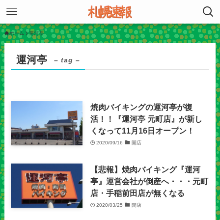
ホーム
運河亭
運河亭
– tag –
焼肉バイキングの運河亭が復
活！！『運河亭 元町店』が新し
くなって11月16日オープン！
2020/09/16
開店
【悲報】焼肉バイキング『運河
亭』運営会社が倒産へ・・・元町
店・手稲前田店が無くなる
2020/03/25
閉店