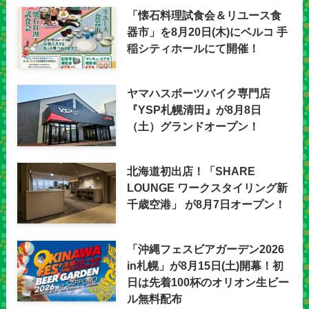
「懐石料理試食会＆リユース食
器市」を8月20日(木)にベルコ 手
稲シティホールにて開催！
ヤマハスポーツバイク専門店
『YSP札幌清田』が8月8日
（土）グランドオープン！
北海道初出店！「SHARE
LOUNGE ワークスタイリング新
千歳空港」 が8月7日オープン！
「沖縄フェスビアガーデン2026
in札幌」が8月15日(土)開幕！初
日は先着100杯のオリオン生ビー
ル無料配布