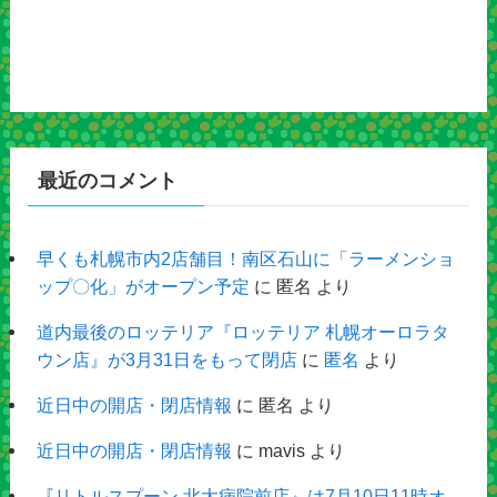
最近のコメント
早くも札幌市内2店舗目！南区石山に「ラーメンショ
ップ〇化」がオープン予定
に
匿名
より
道内最後のロッテリア『ロッテリア 札幌オーロラタ
ウン店』が3月31日をもって閉店
に
匿名
より
近日中の開店・閉店情報
に
匿名
より
近日中の開店・閉店情報
に
mavis
より
『リトルスプーン 北大病院前店』は7月10日11時オ