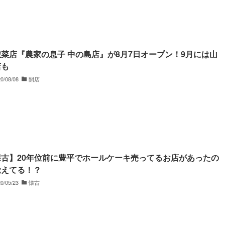
菜店『農家の息子 中の島店』が8月7日オープン！9月には山
店も
0/08/08
開店
懐古】20年位前に豊平でホールケーキ売ってるお店があったの
覚えてる！？
0/05/23
懐古