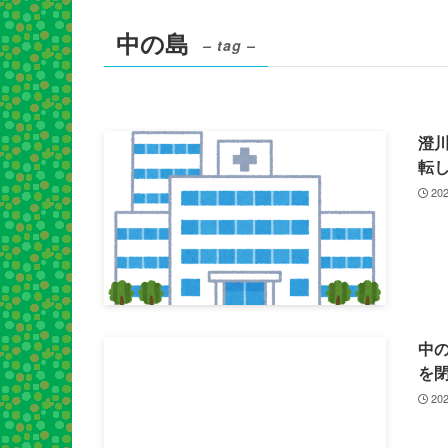
中の島
– tag –
澄
転し
202
中の
を
202