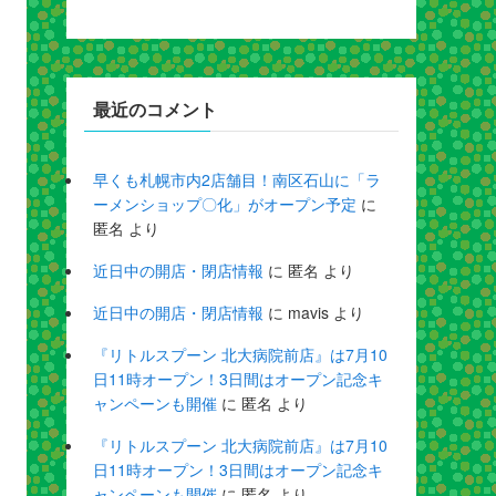
最近のコメント
早くも札幌市内2店舗目！南区石山に「ラ
ーメンショップ〇化」がオープン予定
に
匿名
より
近日中の開店・閉店情報
に
匿名
より
近日中の開店・閉店情報
に
mavis
より
『リトルスプーン 北大病院前店』は7月10
日11時オープン！3日間はオープン記念キ
ャンペーンも開催
に
匿名
より
『リトルスプーン 北大病院前店』は7月10
日11時オープン！3日間はオープン記念キ
ャンペーンも開催
に
匿名
より