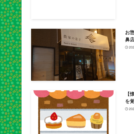
お惣
鼻
202
【
を
202