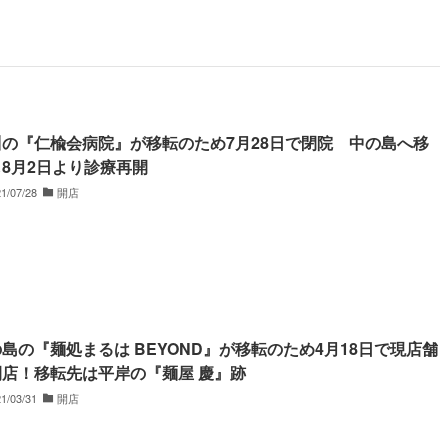
川の『仁楡会病院』が移転のため7月28日で閉院 中の島へ移
8月2日より診療再開
1/07/28
開店
島の『麺処まるは BEYOND』が移転のため4月18日で現店舗
閉店！移転先は平岸の『麺屋 慶』跡
1/03/31
開店