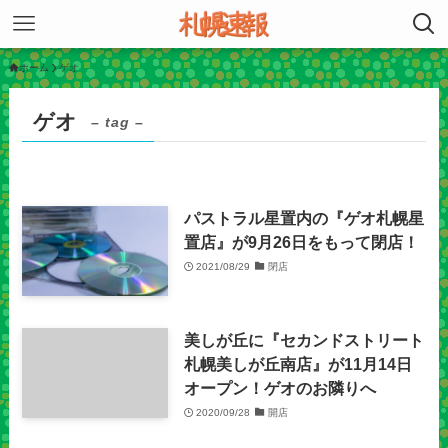
ホーム
ゲオ
ゲオ
– tag –
パストラル星置内の『ゲオ札幌星
置店』が9月26日をもって閉店！
2021/08/29
閉店
美しが丘に『セカンドストリート
札幌美しが丘南店』が11月14日
オープン！ゲオのお隣りへ
2020/09/28
開店