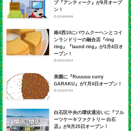
プ『アンティーク』が9月オープ
ン！
2019/08/06
南4西10にバウムクーヘンとコイ
ンランドリーの融合店『ring
ring』『laund ring』が3月4日オ
ープン！
2021/03/03
美園に『Ruuuuu curry
GARAKU』が7月4日オープン！
2022/07/04
白石区中央の環状通沿いに『フル
ーツケーキファクトリー 白石
店』が9月25日オープン！