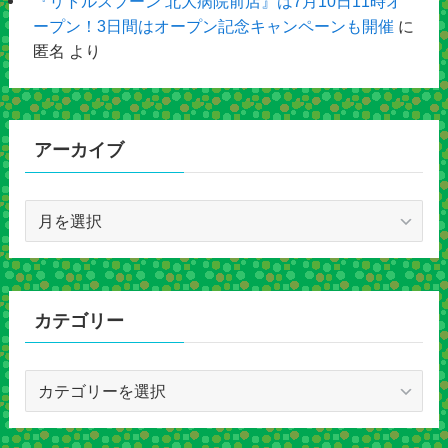
『リトルスプーン 北大病院前店』は7月10日11時オ
ープン！3日間はオープン記念キャンペーンも開催
に
匿名
より
アーカイブ
ア
ー
カ
イ
ブ
カテゴリー
カ
テ
ゴ