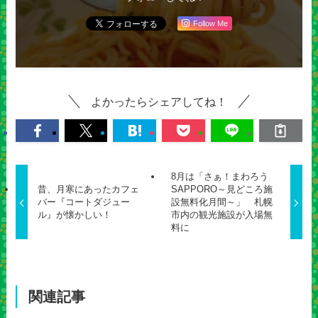
Follow Me
よかったらシェアしてね！
8月は「さぁ！まわろう
昔、月寒にあったカフェ
SAPPORO～見どころ施
バー『コートダジュー
設無料化月間～」 札幌
ル』が懐かしい！
市内の観光施設が入場無
料に
関連記事