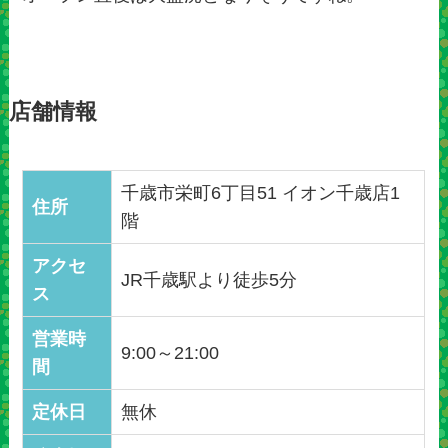
店舗情報
千歳市栄町6丁目51 イオン千歳店1
住所
階
アクセ
JR千歳駅より徒歩5分
ス
営業時
9:00～21:00
間
定休日
無休