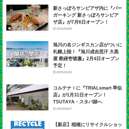
新さっぽろサンピアザ内に『バー
ガーキング 新さっぽろサンピア
ザ店』が7月6日オープン！
2022/03/05
旭川の名ジンギスカン店がついに
札幌上陸！『旭川成吉思汗 大黒
屋 察縨壱號廛』2月4日オープン
予定！
2025/01/02
コルテナⅠに『TRIALsmart 琴似
店』が1月31日オープン！
TSUTAYA・スタバ跡へ
2023/09/27
【新店】稲穂にリサイクルショッ