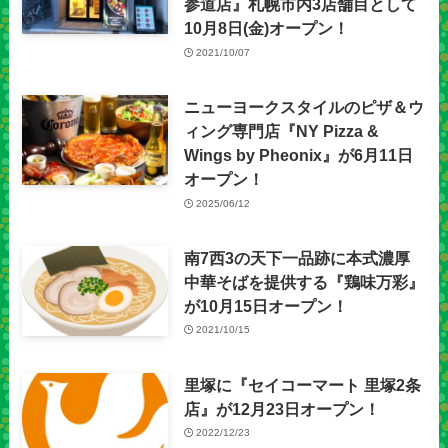
参道店』札幌市内3店舗目として
10月8日(金)オープン！
2021/10/07
ニューヨークスタイルのピザ＆ウ
ィング専門店『NY Pizza &
Wings by Pheonix』が6月11日
オープン！
2025/06/12
南7西3の天下一品跡に本式濃厚
中華そばを提供する『鶏味万彩』
が10月15日オープン！
2021/10/15
里塚に『セイコーマート 里塚2条
店』が12月23日オープン！
2022/12/23