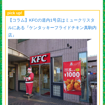
pick up!
【コラム】KFCの道内1号店はミュークリスタ
ルにある『ケンタッキーフライドチキン真駒内
店』