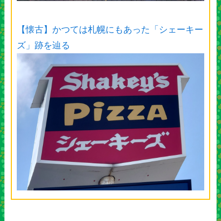
【懐古】かつては札幌にもあった「シェーキー
ズ」跡を辿る