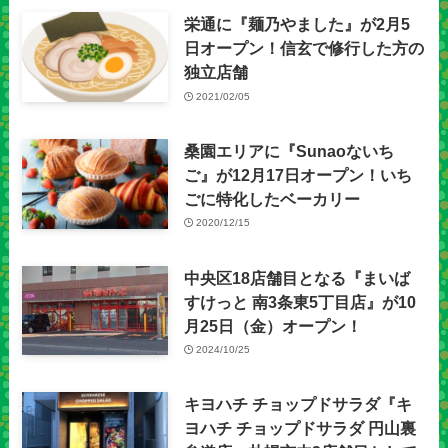
栄通に『麺乃やました』が2月5
日オープン！信玄で修行した方の
独立店舗
2021/02/05
桑園エリアに『Sunaoないち
ご』が12月17日オープン！いち
ごに特化したベーカリー
2020/12/15
中央区18店舗目となる『まいば
すけっと 南3条東5丁目店』が10
月25日（金）オープン！
2024/10/25
キヨハチ チョップドサラダ『キ
ヨハチ チョップドサラダ 円山裏