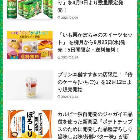
り」を4月9日より数量限定発
売！
2024/04/09
「いも栗かぼちゃのスイーツセッ
ト」 を柳月から9月25日(水)発
売！5日間限定・送料無料！
2024/09/19
プリン本舗すすきの店限定！『侍
のケーキ(いちご)』を12月12日よ
り販売開始
2025/12/12
カルビー独自開発のジャガイモ品
種を使った新商品『ポテトチップ
スのために開発した品種ぽろしり
旨味しお味/芳醇バター味』が新