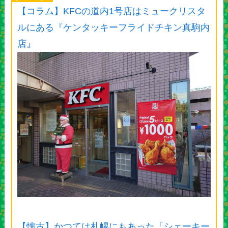
【コラム】KFCの道内1号店はミュークリスタ
ルにある『ケンタッキーフライドチキン真駒内
店』
【懐古】かつては札幌にもあった「シェーキー