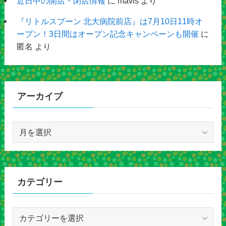
近日中の開店・閉店情報
に
mavis
より
『リトルスプーン 北大病院前店』は7月10日11時オ
ープン！3日間はオープン記念キャンペーンも開催
に
匿名
より
アーカイブ
ア
ー
カ
イ
ブ
カテゴリー
カ
テ