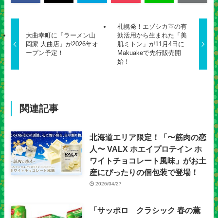
札幌発！エゾシカ革の有
大曲幸町に『ラーメン山
効活用から生まれた「美
岡家 大曲店』が2026年オ
肌ミトン」が11月4日に
ープン予定！
Makuakeで先行販売開
始！
関連記事
北海道エリア限定！「〜筋肉の恋
人〜 VALX ホエイプロテイン ホ
ワイトチョコレート風味」がお土
産にぴったりの個包装で登場！
2026/04/27
「サッポロ クラシック 春の薫