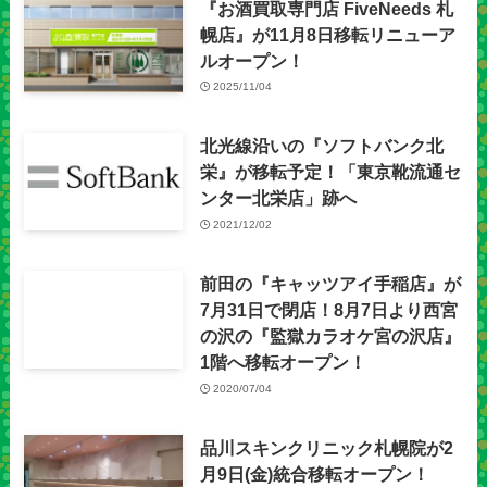
『お酒買取専門店 FiveNeeds 札
幌店』が11月8日移転リニューア
ルオープン！
2025/11/04
北光線沿いの『ソフトバンク北
栄』が移転予定！「東京靴流通セ
ンター北栄店」跡へ
2021/12/02
前田の『キャッツアイ手稲店』が
7月31日で閉店！8月7日より西宮
の沢の『監獄カラオケ宮の沢店』
1階へ移転オープン！
2020/07/04
品川スキンクリニック札幌院が2
月9日(金)統合移転オープン！