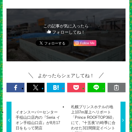
この記事が気に入ったら
フォローしてね！
Follow Me
よかったらシェアしてね！
札幌プリンスホテルの地
イオンスーパーセンター
上107m屋上ヘリポート
手稲山口店内の『Seria イ
「Prince ROOFTOP360」
オン手稲山口店』が8月17
にて、“十五夜”の時季に合
日をもって閉店
わせた3日間限定イベント