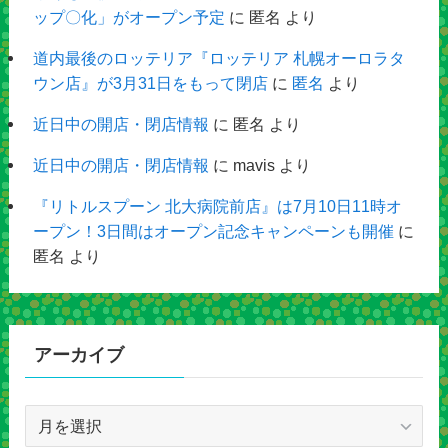
ップ〇化」がオープン予定
に
匿名
より
道内最後のロッテリア『ロッテリア 札幌オーロラタ
ウン店』が3月31日をもって閉店
に
匿名
より
近日中の開店・閉店情報
に
匿名
より
近日中の開店・閉店情報
に
mavis
より
『リトルスプーン 北大病院前店』は7月10日11時オ
ープン！3日間はオープン記念キャンペーンも開催
に
匿名
より
アーカイブ
ア
ー