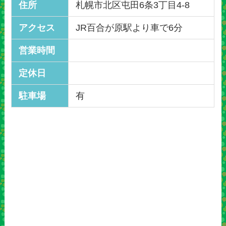
住所
札幌市北区屯田6条3丁目4-8
アクセス
JR百合が原駅より車で6分
営業時間
定休日
駐車場
有