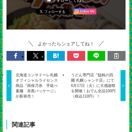
フォローしてね！
Follow Me
よかったらシェアしてね！
北海道コンサドーレ札幌
うどん専門店『饂飩の四
オフィシャルライセンス
國 札幌シャンテ店』にて
商品『揖保乃糸 手延べ
6月17日（火）に大感謝祭
素麺 赤黒パッケージ』
を開催！おでん全品100円
が新発売！
（税込110円）！
関連記事