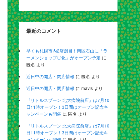
最近のコメント
早くも札幌市内2店舗目！南区石山に「ラ
ーメンショップ〇化」がオープン予定
に
匿名
より
近日中の開店・閉店情報
に
匿名
より
近日中の開店・閉店情報
に
mavis
より
『リトルスプーン 北大病院前店』は7月10
日11時オープン！3日間はオープン記念キ
ャンペーンも開催
に
匿名
より
『リトルスプーン 北大病院前店』は7月10
日11時オープン！3日間はオープン記念キ
ャンペーンも開催
に
匿名
より