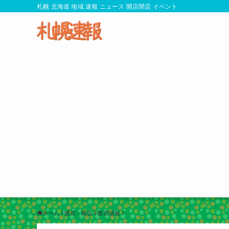
札幌 北海道 地域 速報 ニュース 開店閉店 イベント
ホーム
開店・閉店
新店情報