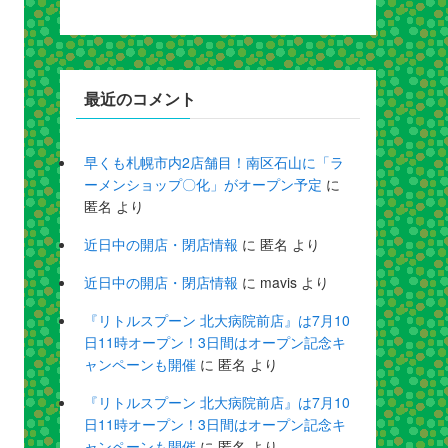
最近のコメント
早くも札幌市内2店舗目！南区石山に「ラ
ーメンショップ〇化」がオープン予定
に
匿名
より
近日中の開店・閉店情報
に
匿名
より
近日中の開店・閉店情報
に
mavis
より
『リトルスプーン 北大病院前店』は7月10
日11時オープン！3日間はオープン記念キ
ャンペーンも開催
に
匿名
より
『リトルスプーン 北大病院前店』は7月10
日11時オープン！3日間はオープン記念キ
ャンペーンも開催
に
匿名
より