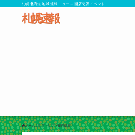
札幌 北海道 地域 速報 ニュース 開店閉店 イベント
ホーム
開店・閉店
新店情報