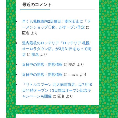
最近のコメント
早くも札幌市内2店舗目！南区石山に「ラ
ーメンショップ〇化」がオープン予定
に
匿名
より
道内最後のロッテリア『ロッテリア 札幌
オーロラタウン店』が3月31日をもって閉
店
に
匿名
より
近日中の開店・閉店情報
に
匿名
より
近日中の開店・閉店情報
に
mavis
より
『リトルスプーン 北大病院前店』は7月10
日11時オープン！3日間はオープン記念キ
ャンペーンも開催
に
匿名
より