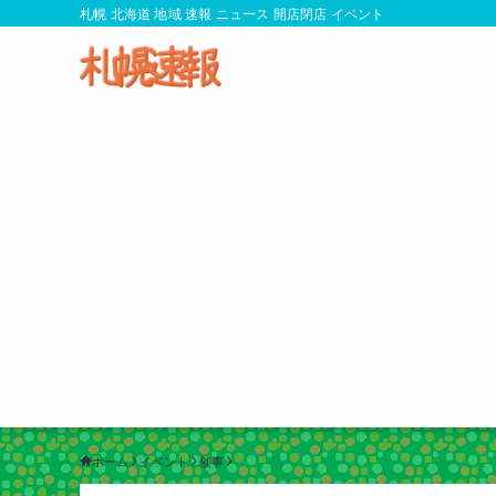
札幌 北海道 地域 速報 ニュース 開店閉店 イベント
ホーム
イベント
催事