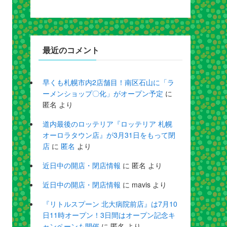
最近のコメント
早くも札幌市内2店舗目！南区石山に「ラ
ーメンショップ〇化」がオープン予定
に
匿名
より
道内最後のロッテリア『ロッテリア 札幌
オーロラタウン店』が3月31日をもって閉
店
に
匿名
より
近日中の開店・閉店情報
に
匿名
より
近日中の開店・閉店情報
に
mavis
より
『リトルスプーン 北大病院前店』は7月10
日11時オープン！3日間はオープン記念キ
ャンペーンも開催
に
匿名
より