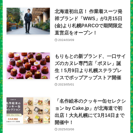
北海道初出店！ 作業着スーツ発
祥ブランド「WWS」が3月15日
(金)より札幌PARCOで期間限定
直営店をオープン！
2024/03/09
もりもとの新ブランド、一口サイ
ズのカヌレ専門店「ポヌレ」誕
生！5月9日より札幌ステラプレ
イスでポップアップストア開催
2023/05/01
「名作絵本のクッキー缶セレクシ
ョン by Cake.jp」が北海道で初
出店！大丸札幌にて3月14日まで
開催中！
2025/03/06